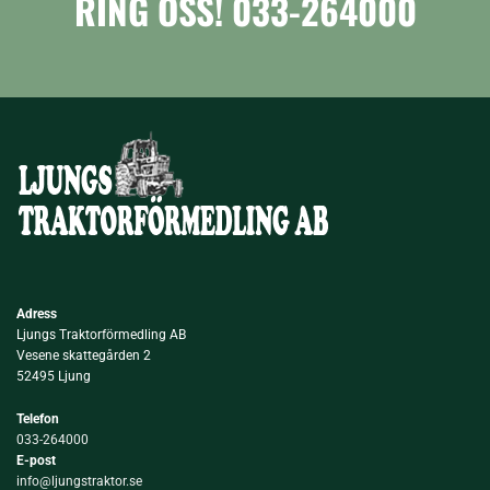
RING OSS!
033-264000
Adress
Ljungs Traktorförmedling AB
Vesene skattegården 2
52495 Ljung
Telefon
033-264000
E-post
info@ljungstraktor.se