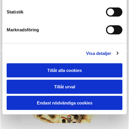
Statistik
Marknadsföring
Kampanj på utvalda lagerskopor.
Visa detaljer
Tillåt alla cookies
Tillåt urval
Endast nödvändiga cookies