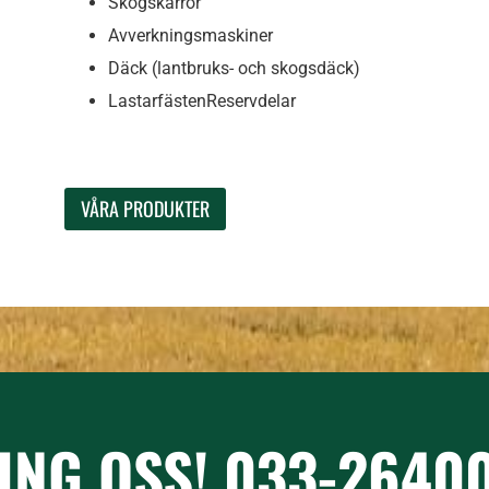
Skogskärror
Avverkningsmaskiner
Däck (lantbruks- och skogsdäck)
LastarfästenReservdelar
VÅRA PRODUKTER
ING OSS!
033-2640